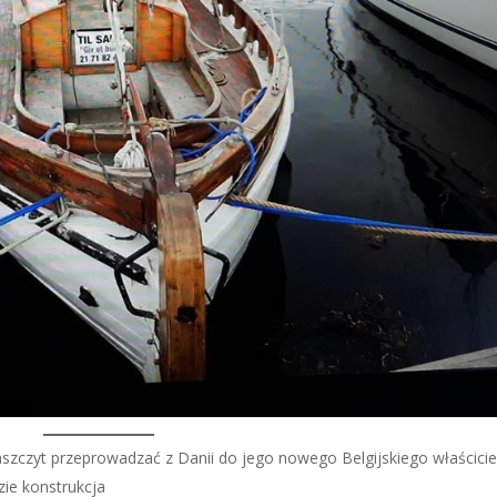
zaszczyt przeprowadzać z Danii do jego nowego Belgijskiego właścicie
ie konstrukcja