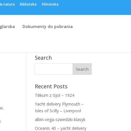
ła natura
Biblioteka
Filmoteka
eglarska
Dokumenty do pobrania
Search
Recent Posts
Tilikum z Gjol – 1924
Yacht delivery Plymouth –
ów,
Isles of Scilly – Liverpool
albin-vega-szwedzki-klasyk
i
Oceanis 40 – yacht delivery