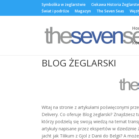
Symbolika w żeglarstwie
Ciekawa Historia Żeglarst
Świat i podróże
Magazyn
The Seven Seas
Węzł
Ho
Ko
BLOG ŻEGLARSKI
Witaj na stronie z artykułami poświęconymi pr
Delivery. Co oferuje Blog żeglarski? Znajdzies
którzy podzielą się swoją wiedzą na temat transp
artykuły napisane przez ekspertów w dziedzinie ż
jacht jak Tilikum z Gjol z Danii do Belgii? A mo