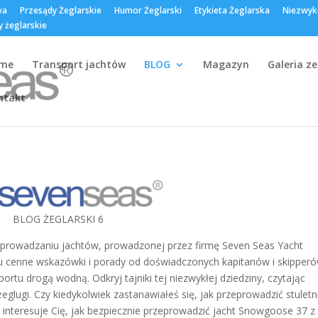
wa
Przesądy Żeglarskie
Humor Żeglarski
Etykieta Żeglarska
Niezwyk
y żeglarskie
me
Transport jachtów
BLOG
Magazyn
Galeria z
ntakt
BLOG ŻEGLARSKI 6
zeprowadzaniu jachtów, prowadzonej przez firmę Seven Seas Yacht
z tu cenne wskazówki i porady od doświadczonych kapitanów i skipper
ortu drogą wodną. Odkryj tajniki tej niezwykłej dziedziny, czytając
eglugi. Czy kiedykolwiek zastanawiałeś się, jak przeprowadzić stuletn
że interesuje Cię, jak bezpiecznie przeprowadzić jacht Snowgoose 37 z